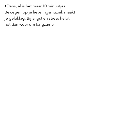
•Dans, al is het maar 10 minuutjes. 
Bewegen op je lievelingsmuziek maakt 
je gelukkig. Bij angst en stress helpt 
het dan weer om langzame 
bewegingen te maken.
Geniet vooral van je reis. En neem de 
tips mee in je koffer of rugzak. Ze 
kunnen helpen om tijdens je vakantie 
écht tot rust te komen.
See All
Recent Posts