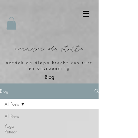
omarm de stilte
ontdek de diepe kracht van rust
en ontspanning
Blog
Blog
All Posts
All Posts
Yoga
Retreat