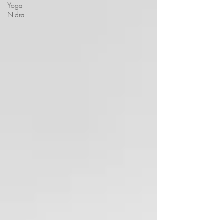
Yoga
Nidra