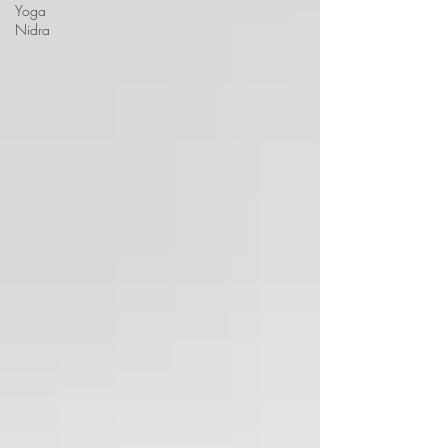
Yoga
Nidra