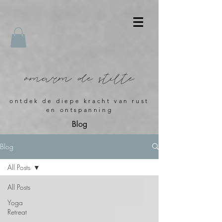
omarm de stilte
ontdek de diepe kracht van rust
en ontspanning
Blog
Blog
All Posts
All Posts
Yoga
Retreat