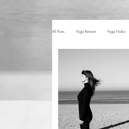
All Posts
Yoga Retreat
Yoga Nidra