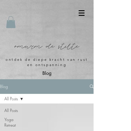
omarm de stilte
ontdek de diepe kracht van rust
en ontspanning
Blog
Blog
All Posts
All Posts
Yoga
Retreat