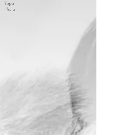
Yoga
Nidra